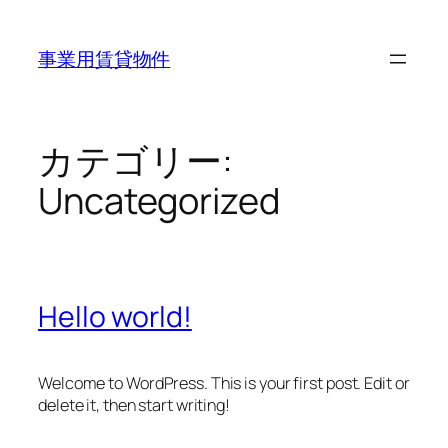
内
容
事業用賃貸物件
を
ス
キ
ッ
カテゴリー:
プ
Uncategorized
Hello world!
Welcome to WordPress. This is your first post. Edit or
delete it, then start writing!